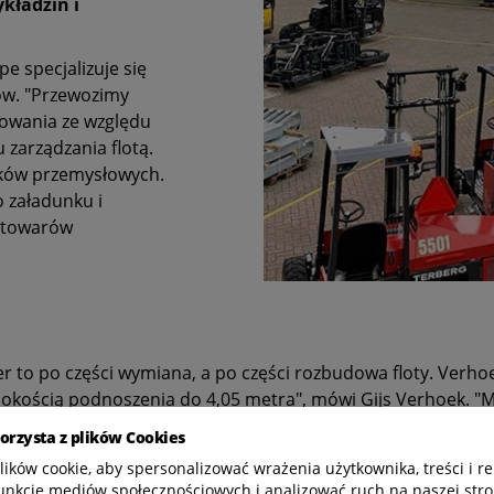
kładzin i
e specjalizuje się
ów. "Przewozimy
towania ze względu
 zarządzania flotą.
ków przemysłowych.
załadunku i
 towarów
 to po części wymiana, a po części rozbudowa floty. Verhoe
sokością podnoszenia do 4,05 metra", mówi Gijs Verhoek. "
 wszystkich typowych zadań. Nasze wózki Terberg Kinglift
korzysta z plików Cookies
ę o 90 stopni po naciśnięciu przycisku. W rezultacie możemy 
ków cookie, aby spersonalizować wrażenia użytkownika, treści i re
 w obu kierunkach. Zapewnia to optymalną zwrotność i mane
unkcje mediów społecznościowych i analizować ruch na naszej stro