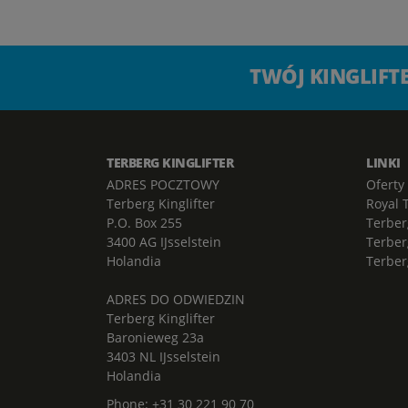
TWÓJ KINGLIF
TERBERG KINGLIFTER
LINKI
ADRES POCZTOWY
Oferty
Terberg Kinglifter
Royal 
P.O. Box 255
Terber
3400 AG IJsselstein
Terber
Holandia
Terber
ADRES DO ODWIEDZIN
Terberg Kinglifter
Baronieweg 23a
3403 NL IJsselstein
Holandia
Phone:
+31 30 221 90 70