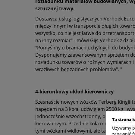
rozładunku materiałów budowlanych, wy
sztucznej trawy.
Dostawca usług logistycznych Verhoek Europ
między innymi w transporcie długich towar
wszystko, co nie jest łatwe do przetranspor
na inny rozmiar" - mówi Gijs Verhoek z działu
"Pomyślmy o bramach uchylnych do budyn
Dysponujemy zaawansowanym sprzętem do 
rozładunku towarów o różnych wymiarach i
wrażliwych bez żadnych problemów". "
4-kierunkowy układ kierowniczy
Szesnaście nowych wózków Terberg Kinglifter
napędem na 3 koła, udźwigiem 2500 kg i wy
jednocześnie wszechstronny, odpowiedni do
Ta strona 
kierowniczym. Przednie koła mogą obracać si
Używamy pli
tymi wózkami widłowymi, ale także na boki
zapewnić f