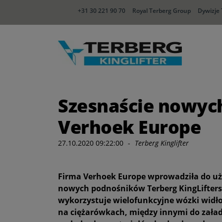
+31 30 221 90 70
Royal Terberg Group
Dywizje
Szesnaście nowych
Verhoek Europe
27.10.2020 09:22:00
-
Terberg Kinglifter
Firma Verhoek Europe wprowadziła do uż
nowych podnośników Terberg KingLifters
wykorzystuje wielofunkcyjne wózki wi
na ciężarówkach, między innymi do zała