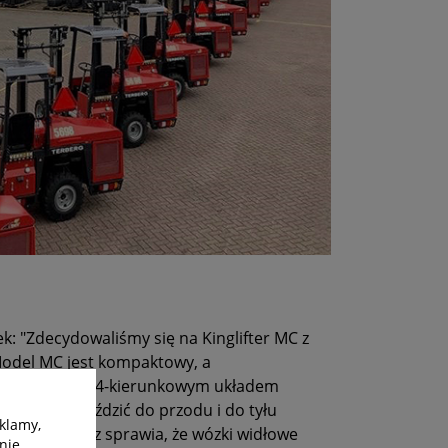
k: "Zdecydowaliśmy się na Kinglifter MC z
Model MC jest kompaktowy, a
er to modele z 4-kierunkowym układem
nie tylko jeździć do przodu i do tyłu
klamy,
wrowość oraz sprawia, że wózki widłowe
nie