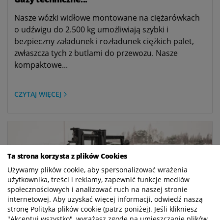
Nasze wózki widłowe montowane na ciężarówkach
o udźwigu do 2.500 kg umożliwiają szybki i
bezpieczny załadunek i rozładunek ciężkich palet,
zwłaszcza tych z butlami do przewozu. Nasze
kompaktowe...
CZYTAJ WIĘCEJ
Ta strona korzysta z plików Cookies
Używamy plików cookie, aby spersonalizować wrażenia
użytkownika, treści i reklamy, zapewnić funkcje mediów
społecznościowych i analizować ruch na naszej stronie
internetowej. Aby uzyskać więcej informacji, odwiedź naszą
stronę Polityka plików cookie (patrz poniżej). Jeśli klikniesz
"Akceptuj wszystko", wyrażasz zgodę na umieszczanie plików