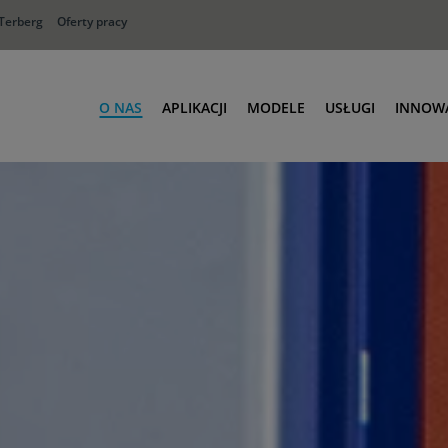
 Terberg
Oferty pracy
O NAS
APLIKACJI
MODELE
USŁUGI
INNOW
Dystrybucja napojów
Kompaktowy: Model TKL-S
Usługi Terber
Rolnictwo
Wszechstronny: Modele 
Terberg Kingli
Materiały budowlane
Elektryczny: Model E-TKL
Części zamien
Gazy techniczne
Duża moc silnika: Model 
Zestawy monta
Recykling
Systemy i opcje
Obrona
Logistyka transportu