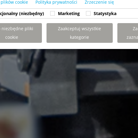
 plików cookie
Polityka prywatności
Zrzeczenie się
cjonalny (niezbędny)
Marketing
Statystyka
o niezbędne pliki
Zaakceptuj wszystkie
Za
cookie
kategorie
zazn