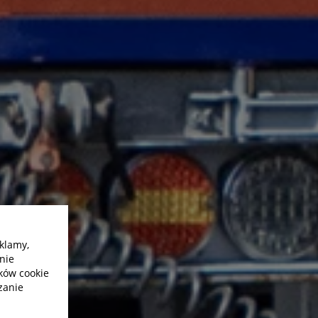
klamy,
nie
ików cookie
zanie