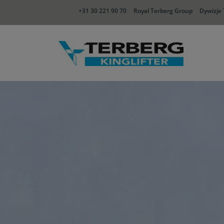
+31 30 221 90 70
Royal Terberg Group
Dywizje