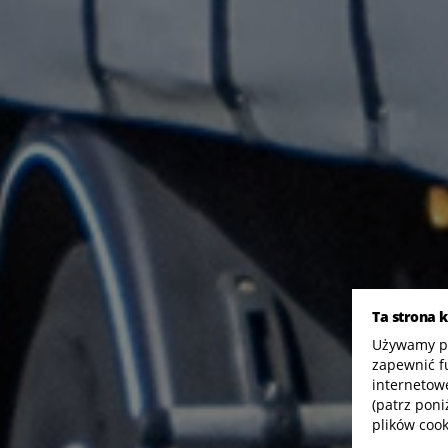
Ta strona 
Używamy pli
zapewnić f
internetowe
(patrz poni
plików cook