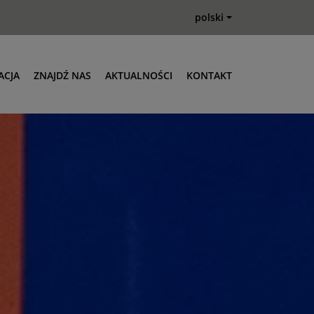
polski
ACJA
ZNAJDŹ NAS
AKTUALNOŚCI
KONTAKT
g
TKL-M/MC
fter Renew
ne
TKS
żowe i akcesoria