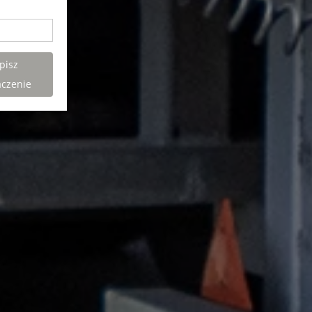
pisz
aczenie