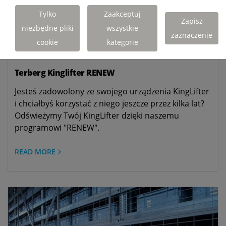
Tylko
Zaakceptuj
Zapisz
niezbędne pliki
wszystkie
zaznaczenie
cookie
kategorie
Terberg Kinglifter RENEW
Jesteś zadowolony ze swojego urządzenia KingLifter
i chciałbyś korzystać z niego jeszcze przez kilka lat?
Odświeżymy Twój KingLifter dzięki naszemu
programowi "RENEW".
READ MORE