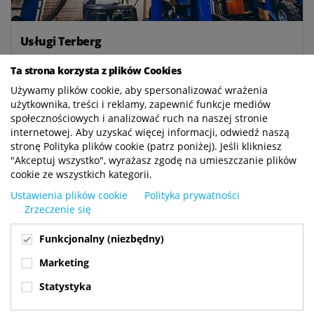
Usługi Terberg
Dzięki naszym pakietom konserwacyjnym i
Ta strona korzysta z plików Cookies
naprawczym, Terberg Service Level "Basic" i
Używamy plików cookie, aby spersonalizować wrażenia
"Premium", otrzymujesz najlepszą obsługę w stałej
użytkownika, treści i reklamy, zapewnić funkcje mediów
miesięcznej cenie.
społecznościowych i analizować ruch na naszej stronie
internetowej. Aby uzyskać więcej informacji, odwiedź naszą
stronę Polityka plików cookie (patrz poniżej). Jeśli klikniesz
READ MORE
"Akceptuj wszystko", wyrażasz zgodę na umieszczanie plików
cookie ze wszystkich kategorii.
Ustawienia plików cookie
Polityka prywatności
Zrzeczenie się
Funkcjonalny (niezbędny)
Marketing
Statystyka