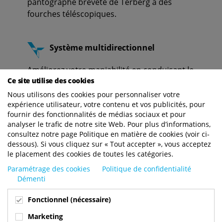
pantographe breveté de Terberg à des
fourches téléscopiques.
Système multidirectionnel
Améliorez votre maniabilité en conduisant le
Ce site utilise des cookies
chariot embarqué latéralement, ce qui simplifie
la manutention des charges longues. L'option
Nous utilisons des cookies pour personnaliser votre
expérience utilisateur, votre contenu et vos publicités, pour
système multidirectionnel est toujours
fournir des fonctionnalités de médias sociaux et pour
associée à notre transmission à 3 roues
analyser le trafic de notre site Web. Pour plus d’informations,
motrices.
consultez notre page Politique en matière de cookies (voir ci-
dessous). Si vous cliquez sur « Tout accepter », vous acceptez
le placement des cookies de toutes les catégories.
Paramétrage des cookies
Politique de confidentialité
3 roues motrices
Démenti
Solution idéale pour se déplacer sur des
Fonctionnel (nécessaire)
terrains accidentés, particulièrement
Marketing
efficace lorsqu'elle est associée à des roues