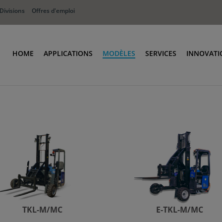
Divisions
Offres d'emploi
HOME
APPLICATIONS
MODÈLES
SERVICES
INNOVATI
Distribution de boissons
Compacte: Modèle TKL-S
Terberg Services
Produits agricoles
Polyvalent: Modèle TKL-M/MC
Terberg Kinglifter
Matériaux de construction
Électrique: Modèle E-TKL
Pièces de rechange
Bouteilles de gaz
Haute puissance: Modèle TKS
Kits de montage & 
Recyclage
Systèmes & Options
Défense
Transports logistiques
TKL-M/MC
E-TKL-M/MC