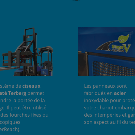
ystème de
ciseaux
Les panneaux sont
eté Terberg
permet
fabriqués en
acier
endre la portée de la
inoxydable pour prot
e. Il peut être utilisé
votre chariot embarq
 des fourches fixes ou
des intempéries et gar
scopiques
son aspect au fil du t
erReach).