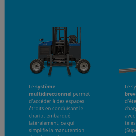
Le
système
Le s
multidirectionnel
permet
brev
d'accéder à des espaces
d'ét
étroits en conduisant le
charg
chariot embarqué
avec
latéralement, ce qui
téle
simplifie la manutention
(Sup