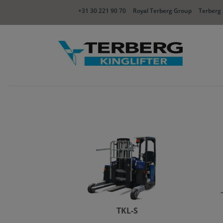
+31 30 221 90 70
Royal Terberg Group
Terberg 
TKL-S