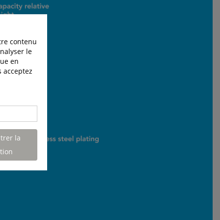
otre contenu
nalyser le
que en
us acceptez
trer la
tion