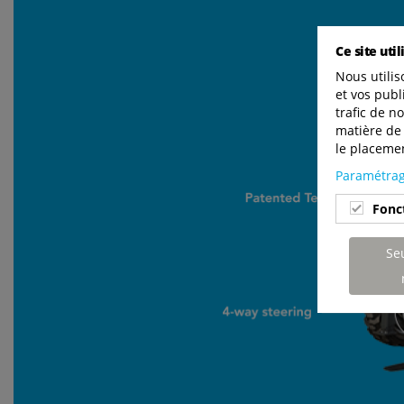
Ce site uti
Nous utilis
et vos publ
trafic de n
matière de 
le placemen
Paramétrag
Fonct
Se