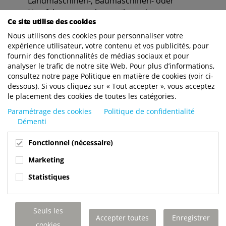
Landmaschinen-, Baumaschinen- oder
Nutzfahrzeugmechatroniker oder
Ce site utilise des cookies
eine Ausbildung in verwandten Bereichen, gerne
Nous utilisons des cookies pour personnaliser votre
auch Kfz-Mechatroniker für System- und
expérience utilisateur, votre contenu et vos publicités, pour
Hochvolttechnik
fournir des fonctionnalités de médias sociaux et pour
Vorteilhaft: Hydraulik-, Schweißkenntnisse sowie
analyser le trafic de notre site Web. Pour plus d’informations,
Kenntnisse in der KFZ-Elektrik
consultez notre page Politique en matière de cookies (voir ci-
Flexibilität, Mobilität und Einsatzbereitschaft
dessous). Si vous cliquez sur « Tout accepter », vous acceptez
le placement des cookies de toutes les catégories.
Teamfähigkeit und Loyalität
Führerschein Klasse B
Paramétrage des cookies
Politique de confidentialité
Démenti
Fonctionnel (nécessaire)
Sie haben Interesse? Dann senden Sie bitte Ihre
Bewerbungsunterlagen per Mail an Frau Kristin
Marketing
Semelka
bewerbung@terberg-de.de
Statistiques
Seuls les
Accepter toutes
Enregistrer
cookies