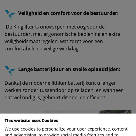
Veiligheid en comfort voor de bestuurder:
De Kinglifter is ontworpen met oog voor de
bestuurder, met ergonomische bediening en extra
veiligheidsmaatregelen, wat zorgt voor een
comfortabele en veilige werkdag.
Lange batterijduur en snelle oplaadtijden:
Dankzij de moderne lithiumbatterij kunt u langer
werken zonder tussendoor op te laden, en wanneer
dat wel nodig is, gebeurt dit snel en efficiënt.
This website uses Cookies
We use cookies to personalize your user experience, content
and advertising, to provide social media features and to