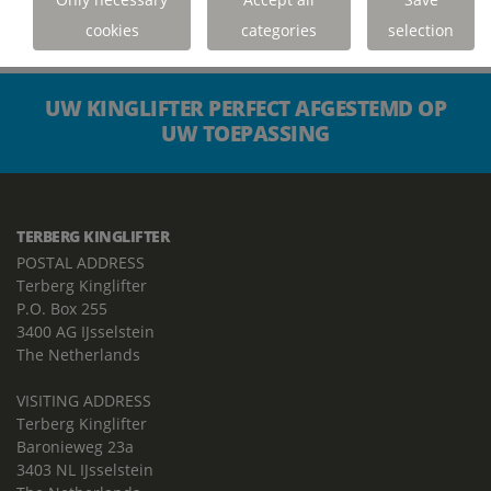
cookies
categories
selection
UW KINGLIFTER PERFECT AFGESTEMD OP
UW TOEPASSING
TERBERG KINGLIFTER
POSTAL ADDRESS
Terberg Kinglifter
P.O. Box 255
3400 AG IJsselstein
The Netherlands
VISITING ADDRESS
Terberg Kinglifter
Baronieweg 23a
3403 NL IJsselstein