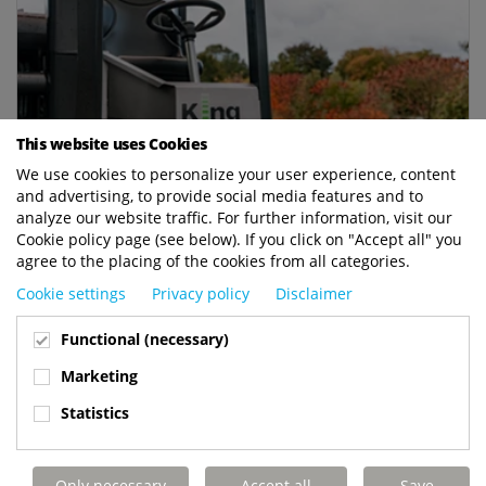
This website uses Cookies
We use cookies to personalize your user experience, content
and advertising, to provide social media features and to
analyze our website traffic. For further information, visit our
Cookie policy page (see below). If you click on "Accept all" you
Nieuwe Generatie Elektrisch
agree to the placing of the cookies from all categories.
Cookie settings
Privacy policy
Disclaimer
Terberg introduceert een nieuwe generatie
elektrische voertuigen met nieuwe EV-technologie.
Functional (necessary)
De KingLifter E-TKL combineert de beproefde
Marketing
hydraulische componenten met een nieuw type
elektrische...
Statistics
LEES VERDER
Only necessary
Accept all
Save