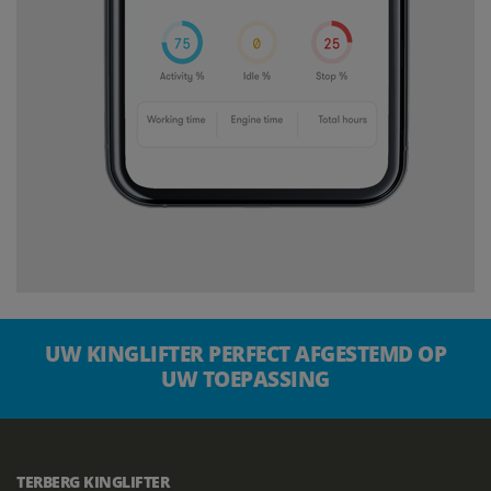
UW KINGLIFTER PERFECT AFGESTEMD OP
UW TOEPASSING
TERBERG KINGLIFTER