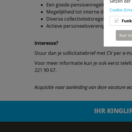
Setzen der 
Een goede pensioenregeling
Cookie-Ein
Mogelijkheid tot interne doorgroei
Diverse collectiviteitsregelingen
Funk
Actieve personeelsvereniging
Nur n
Interesse?
Stuur dan je sollicitatiebrief met CV per e-m
Voor meer informatie kun je ook eerst tel
221 90 67.
Acquisitie naar aanleiding van deze vacature wor
IHR KINGLI