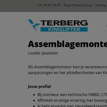
+31 30 221 90 70
Royal Terberg Group
Terberg 
Assemblagemonteu
Locatie: IJsselstein
Als Assemblagemonteur ben je verantwoord
aanpassingen en het afstellen/testen van Ki
Jouw profiel
Bij voorkeur een technische VMBO, LTS
Affiniteit en enige ervaring met bo
Je hebt ervaring met sleutelwerkzaamh