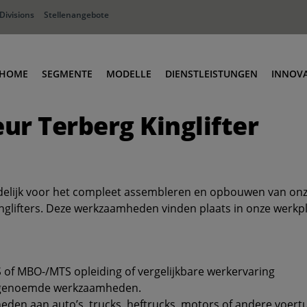
Divisions
Stellenangebote
HOME
SEGMENTE
MODELLE
DIENSTLEISTUNGEN
INNOV
r Terberg Kinglifter
Vertrieb von Getränken
Kompakt: Modell TKL-S
Terberg Dienstleistungen
Landwirtschaftliche Produkte
Vielseitig: Modell TKL-M/MC
Terberg Kinglifter Renew
Baumaterialien
Elektrisch: Modell E-TKL
Ersatzteile
Gasflaschen
Hohe Leistung: Modell TKS
Montagesätze & zubehör
elijk voor het compleet assembleren en opbouwen van on
Wiederverwertung
Systeme & Optionen
nglifters. Deze werkzaamheden vinden plaats in onze werkplaa
Verteidigung
Transportlogistik
 of MBO-/MTS opleiding of vergelijkbare werkervaring
vengenoemde werkzaamheden.
eden aan auto’s, trucks, heftrucks, motors of andere voert