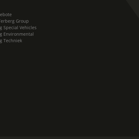
ebote
Terberg Group
g Special Vehicles
g Environmental
g Techniek