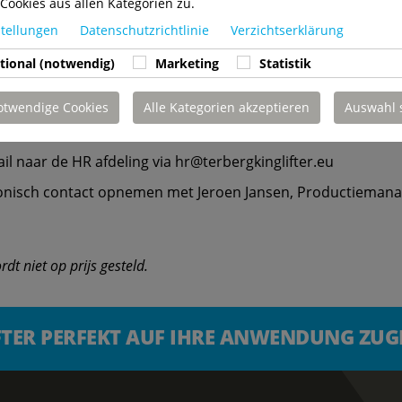
Cookies aus allen Kategorien zu.
stellungen
Datenschutzrichtlinie
Verzichtserklärung
tional (notwendig)
Marketing
Statistik
otwendige Cookies
Alle Kategorien akzeptieren
Auswahl 
ail naar de HR afdeling via hr@terbergkinglifter.eu
efonisch contact opnemen met Jeroen Jansen, Productiemana
dt niet op prijs gesteld.
FTER PERFEKT AUF IHRE ANWENDUNG ZU