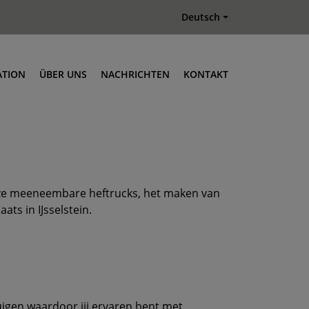
Deutsch
ATION
ÜBER UNS
NACHRICHTEN
KONTAKT
ze meeneembare heftrucks, het maken van
ts in IJsselstein.
uigen waardoor jij ervaren bent met