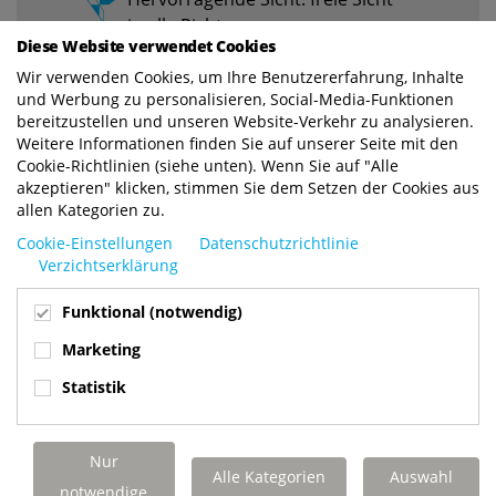
in alle Richtungen
Diese Website verwendet Cookies
Hervorragende
Wir verwenden Cookies, um Ihre Benutzererfahrung, Inhalte
Manövrierfähigkeit
und Werbung zu personalisieren, Social-Media-Funktionen
bereitzustellen und unseren Website-Verkehr zu analysieren.
Einseitiges Be- und Entladen
Weitere Informationen finden Sie auf unserer Seite mit den
Cookie-Richtlinien (siehe unten). Wenn Sie auf "Alle
Hohe Hubkapazität im
akzeptieren" klicken, stimmen Sie dem Setzen der Cookies aus
Verhältnis zum Eigengewicht
allen Kategorien zu.
Ausgezeichnete
Cookie-Einstellungen
Datenschutzrichtlinie
Verzichtserklärung
Fahreigenschaften
Leistungsstarker Antrieb
Funktional (notwendig)
Marketing
Statistik
Nur
IHR KINGLIFTER PERFEKT AUF IHRE
Alle Kategorien
Auswahl
notwendige